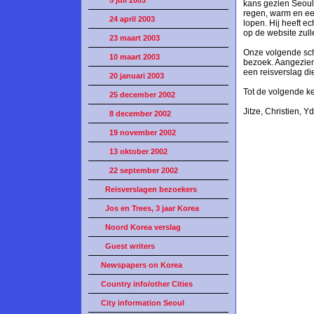
5 juli 2003
kans gezien Seoul 
regen, warm en ee
24 april 2003
lopen. Hij heeft ec
op de website zull
23 maart 2003
Onze volgende sch
10 maart 2003
bezoek. Aangezien
een reisverslag di
20 januari 2003
Tot de volgende ke
25 december 2002
Jitze, Christien, 
8 december 2002
19 november 2002
13 oktober 2002
22 september 2002
Reisverslagen bezoekers
Jos en Trees, 3 jaar Korea
Noord Korea verslag
Guest writers
Newspapers on Korea
Country info/other Cities
City information Seoul