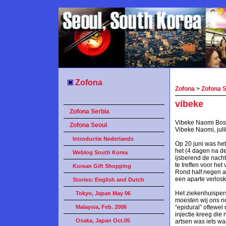
Zofona
Zofona
>
Zofona 
vibeke
Zofona Serbia
Vibeke Naomi Bosm
Zofona Seoul
Vibeke Naomi, jull
Introductie Nederlands
Op 20 juni was het
het (4 dagen na de
Weblog South Korea
ijsberend de nach
te treffen voor he
Korean Gift Shopping
Rond half negen ar
een aparte verlos
Stories: English and Dutch
Het ziekenhuisper
Tokyo, Japan May 06
moesten wij ons n
Malaysia, Feb. 2006
“epidural” oftewel
injectie kreeg die 
Osaka, Japan Oct.05
artsen was iets wa