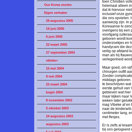
toen Christien vol
Our Korea stories
helemaal alleen i
dat ik hiervoor ni
Eigen verhalen
inclusief onze gyn
die ons opvielen.
29 augustus 2005
aanwezig zijn. In 
Koreaanse tv-zende
19 juni 2005
overigens bij een
voortgang (uitera
6 juni 2005
geboren wordt komt
onderzoekjes en he
22 maart 2005
handycam die deze
veilig op afstand 
27 september 2004
man als hij flauwv
verlegenheid word
vibeke<
Maar goed, om vijf
15 mei 2004
chirurgen outfit a
Zonder complicati
9 mei 2004
middags geboren. I
te beschrijven wat
22 maart 2004
eerste gehuil van 
gebleven wat hier 
begin 2004
maar kijken naar V
8 november 2003
weken later gelukk
mag Vibeke af en t
5 oktober 2003
naar de kinderarts
centimeter lang, 
24 augustus 2003
met flesjes.
augustus 2003
Er is zelfs al kra
bij ons gelogeerd 